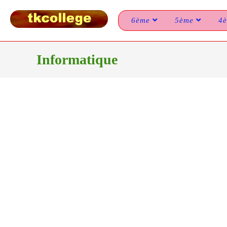
6ème
5ème
4
Informatique