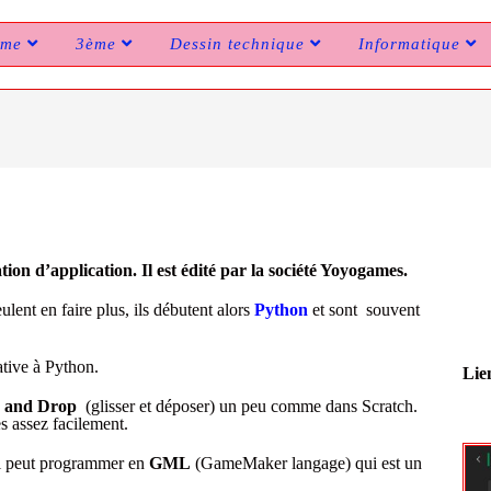
ème
3ème
Dessin technique
Informatique
on d’application. Il est édité par la société Yoyogames.
eulent en faire plus, ils débutent alors
Python
et sont souvent
tive à Python.
Lie
 and Drop
(glisser et déposer) un peu comme dans Scratch.
s assez facilement.
 il peut programmer en
GML
(GameMaker langage) qui est un