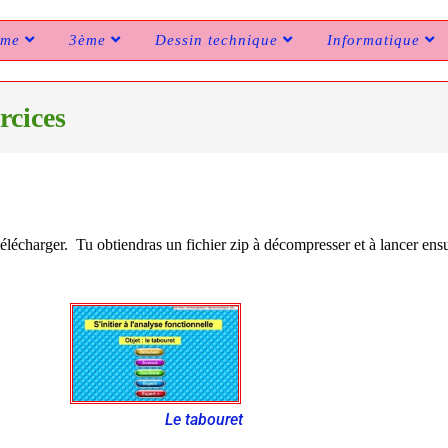
ème
3ème
Dessin technique
Informatique
rcices
télécharger. Tu obtiendras un fichier zip à décompresser et à lancer en
Le tabouret