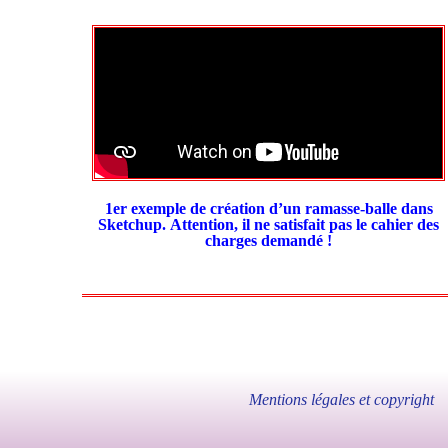
1er exemple de création d’un ramasse-balle dans
Sketchup.
Attention, il ne satisfait pas le cahier des
charges demandé !
Mentions légales et copyright